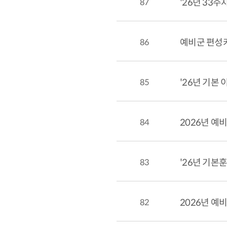
87
86
예비군 편성카
85
'26년 기본 이
84
2026년 예
83
'26년 기본훈련 
82
2026년 예