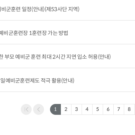
 예비군훈련 일정(안내)(제53사단 지역)
 예비군훈련장 1훈련장 가는 방법
한 부모 예비군 훈련 최대 2시간 지연 입소 허용(안내)
휴일예비군훈련제도 적극 활용(안내)
1
2
3
4
5
6
7
8