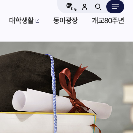
대학생활
동아광장
개교80주년