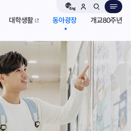
대학생활
동아광장
개교80주년