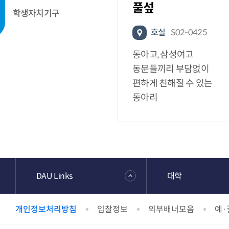
풀섶
학생자치기구
호실
S02-0425
동아고, 삼성여고
동문들끼리 부담없이
편하게 친해질 수 있는
동아리
DAU Links
대학
개인정보처리방침
입찰정보
외부배너모음
예·