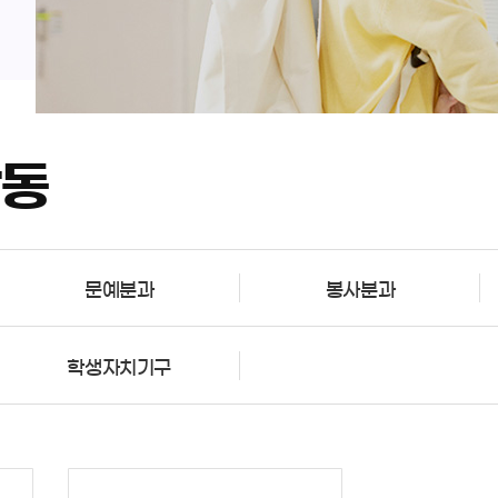
활동
문예분과
봉사분과
학생자치기구