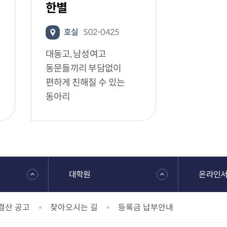
한별
호실
S02-0425
대동고, 남성여고
동문들끼리 부담없이
편하게 친해질 수 있는
동아리
대학원
온라인
결산 공고
찾아오시는 길
등록금 납부안내