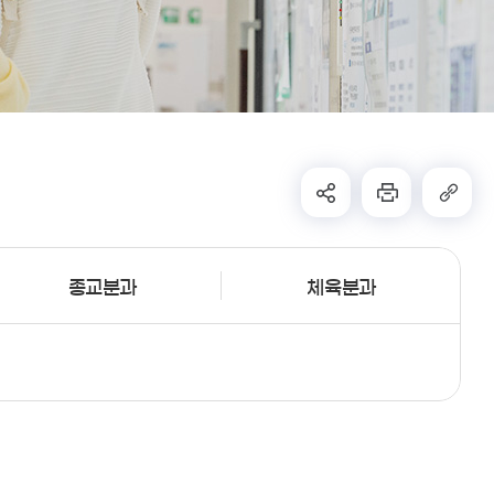
종교분과
체육분과