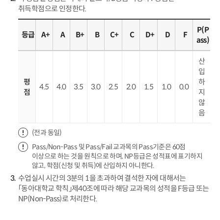
취득학점으로 인정한다.
P(P
등급
A+
A
B+
B
C+
C
D+
D
F
ass)
산
입
평
하
4.5
4.0
3.5
3.0
2.5
2.0
1.5
1.0
0.0
점
지
않
음
(전과 동일)
Pass/Non-Pass 및 Pass/Fail 교과목의 Pass기준은 60점
이상으로 하는 것을 원칙으로 하며, NP등급은 성적표에 표기하지
않고, 학점(신청 및 취득)에 산입하지 아니한다.
수업실시 시간의 3분의 1을 초과하여 결석한 자에 대해서는
「동아대학교 학칙」제40조에 따라 해당 교과목의 성적을 F등급 또는
NP(Non-Pass)로 처리한다.