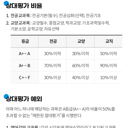
상대평가 비율
전공교과목 :
전공기본(필수), 전공심화(선택), 전공기초
교양교과목 :
교양필수, 중점교양, 학과교양, 기초과학및수학,
기본소양, 공학교양, 자유선택
등급
전공
교양
교직
A+ ~ A
30% 이하
30% 이하
50% 이하
A+ ~ B
70% 이하
60% 이하
90% 이하
C+ ~ F
30% 이상
40% 이상
10% 이상
상대평가 예외
아래 어느 하나에 해당하는 과목은 A등급(A+ ~ A)의 비율이 50%를
초과할 수 없는 “제한된 절대평가”를 시행한다.
영어강의 교과목 :
강의 시간표에 영어수업이라고 표기된 교과목