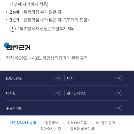
다섯째 자리까지 적용)
2 순위 :
취득학점 수가 많은 자
3 순위 :
신청학점 수가 많은 자 (P/F 과목 포함)
*학기별 석차 산정은 계절학기 제외
관련근거
학칙 제39조 ∼43조, 학업성적평가에 관한 규정
DAU Links
대학
대학원
온라인서비스
주요사이트
개인정보처리방침
입찰정보
외부배너모음
예·결산 공고
찾아오시는 길
등록금 납부안내