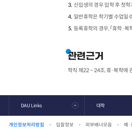
신입생의 경우 입학 후 첫학
일반휴학은 학기별 수업일수 
등록휴학의 경우, 「휴학·복
관련근거
학칙 제22 ~ 24조, 휴·복학에
DAU Links
대학
개인정보처리방침
입찰정보
외부배너모음
예·