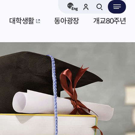
대학생활
동아광장
개교80주년