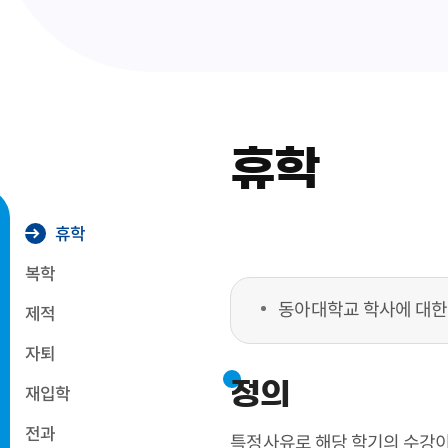
휴학
휴학
복학
동아대학교 학사에 대한
제적
자퇴
정의
재입학
전과
특정사유로 해당 학기의 수강이