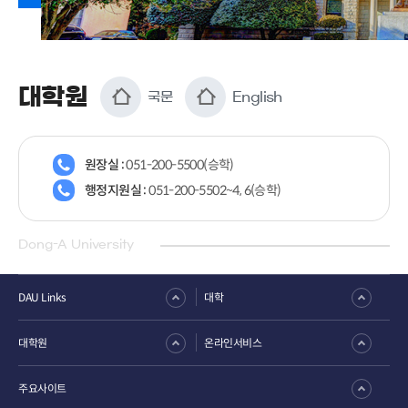
대학원
국문
English
원장실 :
051-200-5500(승학)
행정지원실 :
051-200-5502~4, 6(승학)
Dong-A University
DAU Links
대학
대학원
온라인서비스
주요사이트