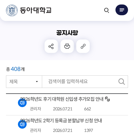
공지사항
408
총
개
제목
번호
검
작성자
색
2026학년도 후기 대학원 신입생 추가모집 안내
작성일자
관리자
2026.07.21
662
조회수
2026학년도 2학기 등록금 분할납부 신청 안내
관리자
2026.07.21
1397