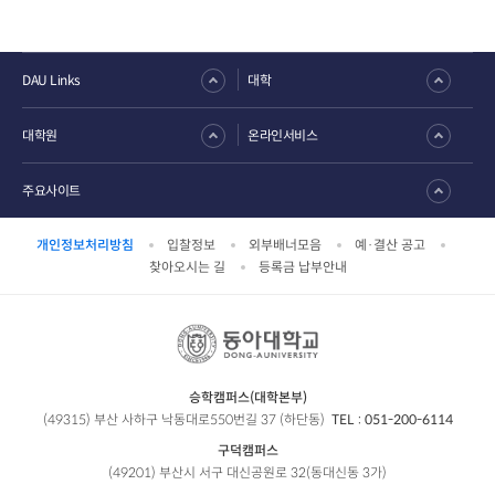
DAU Links
대학
대학원
온라인서비스
주요사이트
개인정보처리방침
입찰정보
외부배너모음
예·결산 공고
찾아오시는 길
등록금 납부안내
승학캠퍼스(대학본부)
(49315) 부산 사하구 낙동대로550번길 37 (하단동)
TEL :
051-200-6114
구덕캠퍼스
(49201) 부산시 서구 대신공원로 32(동대신동 3가)