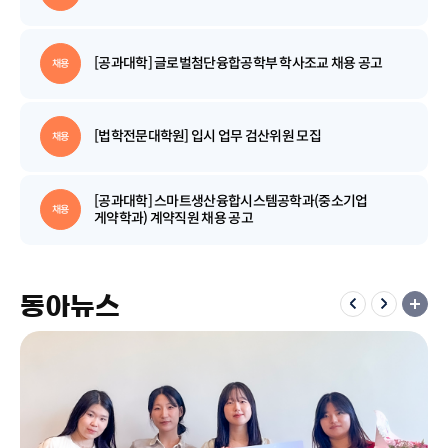
[공과대학] 글로벌첨단융합공학부 학사조교 채용 공고
채용
[법학전문대학원] 입시 업무 검산위원 모집
채용
[공과대학] 스마트생산융합시스템공학과(중소기업
채용
게약학과) 계약직원 채용 공고
[공과대학] 글로벌첨단융합공학부 국제조교 채용 공고
채용
동아뉴스
[법학전문대학원] 계약직 및 학사조교 채용 공고
채용
[교수학습개발센터] 교육조교A 모집 공고
채용