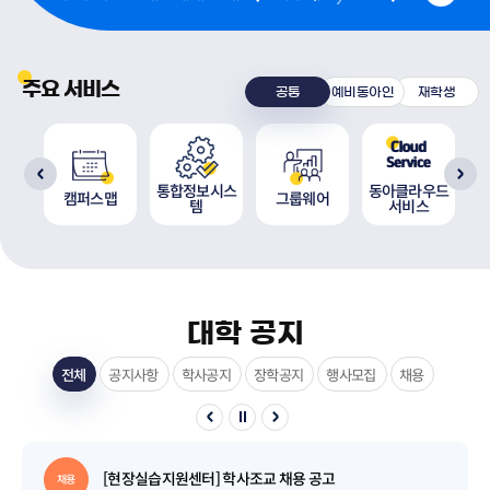
주요 서비스
공통
예비동아인
재학생
통합정보시스
동아클라우드
원
캠퍼스맵
그룹웨어
템
서비스
대학 공지
전체
공지사항
학사공지
장학공지
행사모집
채용
[현장실습지원센터] 학사조교 채용 공고
채용