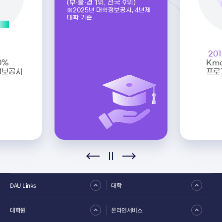
(부·울·경 1위, 전국 9위)
※2025년 대학정보공시, 4년제
대학 기준
20
0%
Km
정보공시
프로
DAU Links
대학
대학원
온라인서비스