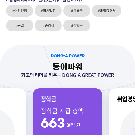
#수강신청
#학사일정
#등록금
#졸업증명서
#공결
#증명서
#장학금
DONG-A POWER
동아파워
최고의 리더를 키우는 DONG-A GREAT POWER
장학금
취업경
장학금 지급 총액
663
여억 원