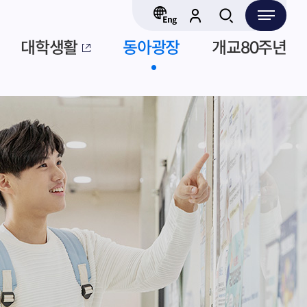
대학생활
동아광장
개교80주년